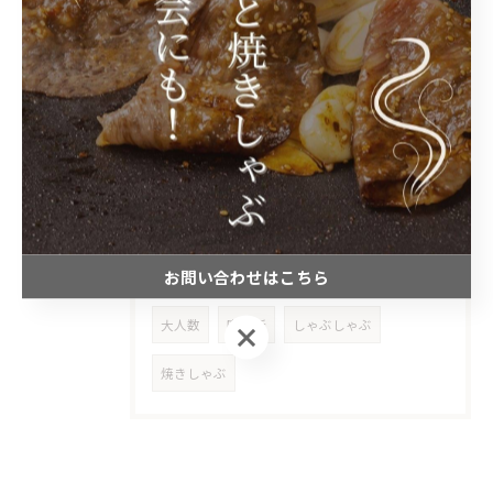
2026/01/12
京阪天満橋駅より徒歩4分
タグ
Tags
天満橋
焼肉
女子会
宴会
お問い合わせはこちら
コース
ランチ
一人飲み
デート
大人数
喫煙所
しゃぶしゃぶ
お問い合わせはこちら
焼きしゃぶ