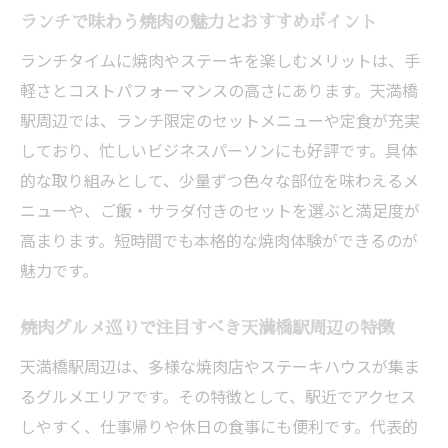
よう
ランチで味わう焼肉の魅力とおすすめポイント
焼肉巡りに役立つ天満橋駅近くの情報収集
ランチタイムに焼肉やステーキを楽しむメリットは、手
術
軽さとコストパフォーマンスの高さにあります。天満橋
天満橋駅で人気の焼肉店を見つけるコツを
駅周辺では、ランチ限定のセットメニューや定食が充実
紹介
しており、忙しいビジネスパーソンにも好評です。具体
焼肉とステーキどちらも楽しめる店の選び
的な取り組みとして、少量ずつ色々な部位を味わえるメ
方
ニューや、ご飯・サラダ付きのセットを選ぶと満足度が
高まります。短時間でも本格的な焼肉体験ができるのが
天満橋駅の焼肉ランチ事情とおすすめの探
魅力です。
し方
天満橋で焼肉とステーキのランチを満喫
焼肉グルメ巡りで注目すべき天満橋駅周辺の特徴
天満橋で焼肉ランチを楽しむためのおすす
天満橋駅周辺は、多様な焼肉店やステーキハウスが集ま
めポイント
るグルメエリアです。その特徴として、駅近でアクセス
焼肉とステーキで満足できるランチタイム
しやすく、仕事帰りや休日の食事にも便利です。代表的
の選び方