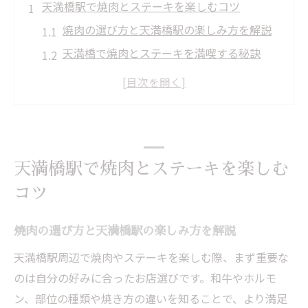
天満橋駅で焼肉とステーキを楽しむコツ
焼肉の選び方と天満橋駅の楽しみ方を解説
天満橋で焼肉とステーキを満喫する秘訣
ランチで味わう焼肉の魅力とおすすめポイ
ント
焼肉グルメ巡りで注目すべき天満橋駅周辺
の特徴
焼肉好きが知っておきたい天満橋の楽しみ
天満橋駅で焼肉とステーキを楽しむ
方
コツ
天満橋駅で焼肉とステーキを堪能するため
の基礎知識
焼肉の選び方と天満橋駅の楽しみ方を解説
天満橋で絶品ステーキを味わうならここ
天満橋駅周辺で焼肉やステーキを楽しむ際、まず重要な
天満橋で焼肉も楽しめるおすすめステーキ
のは自分の好みに合ったお店選びです。和牛やホルモ
の魅力
ン、部位の種類や焼き方の違いを知ることで、より満足