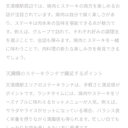
天満橋で焼肉好きが満足できるランチの秘
天満橋駅周辺では、焼肉とステーキの両方を楽しめるお
密
店が注目されています。焼肉は自分で焼く楽しさがあ
天満橋駅で一人焼肉を楽しむならこの場所
り、ステーキは肉本来の旨味を堪能できる点が魅力で
天満橋駅で一人焼肉を満喫するためのコツ
す。例えば、グループで訪れて、それぞれ好みの調理法
カウンター席で気軽に焼肉を楽しむ天満橋
を選ぶことで、会話も弾みます。焼肉とステーキを一緒
の魅力
に味わうことで、肉料理の新たな楽しみ方を発見できる
焼肉初心者でも安心の天満橋駅周辺一人焼
でしょう。
肉スポット
天満橋のステーキランチで満足するポイント
天満橋でひとり焼肉とステーキを同時に楽
しむ方法
天満橋駅エリアのステーキランチは、手軽さと満足感が
ポイントです。ランチタイムには、焼肉やステーキをリ
仕事帰りも便利な天満橋駅の焼肉店活用術
ーズナブルに味わえるセットメニューが人気。例えば、
ランチにもおすすめの天満橋一人焼肉体験
サラダやライスがセットになっている場合、バランス良
天満橋エリアのステーキと焼肉の最新情報
く栄養を摂りながら満腹感も得られます。忙しい日でも
天満橋エリアで話題の焼肉とステーキ最新
しっかりお肉を楽しみたい方に最適です。