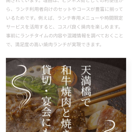
開されています。理由は、ビジネス街としての利便性か
ら、ランチ利用者向けのセットやコースが豊富に揃って
いるためです。例えば、ランチ専用メニューや時間限定
サービスを活用すると、コスパ良く焼肉を楽しめます。
事前にランチタイムの内容や混雑情報を調べておくこと
で、満足度の高い焼肉ランチが実現できます。
天満橋で焼肉とステーキのランチを
満喫
天満橋で焼肉ランチを楽しむためのおすすめポイント
天満橋駅周辺で焼肉ランチを楽しむ際は、駅近でアクセ
スの良い店舗を選ぶのがポイントです。理由は、仕事の
合間やランチタイムに手軽に立ち寄れる利便性が高いた