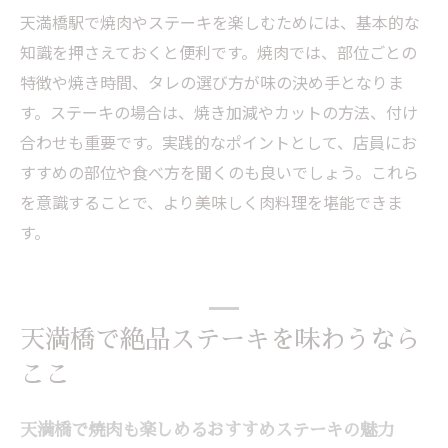
天満橋駅で焼肉やステーキを楽しむためには、基本的な
店
知識を押さえておくと便利です。焼肉では、部位ごとの
ランチにも最適な天満橋の焼肉ステーキ店
特徴や焼き時間、タレの選び方が味の決め手となりま
天満橋駅で外せない焼肉とステーキの名店
す。ステーキの場合は、焼き加減やカットの方法、付け
情報
合わせも重要です。実践的なポイントとして、店員にお
天満橋の人気焼肉店で豪華なランチを楽しむ
すすめの部位や食べ方を聞くのも良いでしょう。これら
天満橋の焼肉人気店で味わう贅沢ランチ体
を意識することで、より美味しく肉料理を堪能できま
験
す。
焼肉ランチの魅力を引き出す天満橋の工夫
天満橋で豪華に焼肉ランチを楽しむ選び方
焼肉とステーキどちらも楽しめるランチの
天満橋で絶品ステーキを味わうなら
ポイント
ここ
ランチタイムにおすすめの天満橋焼肉店紹
介
天満橋で焼肉も楽しめるおすすめステーキの魅力