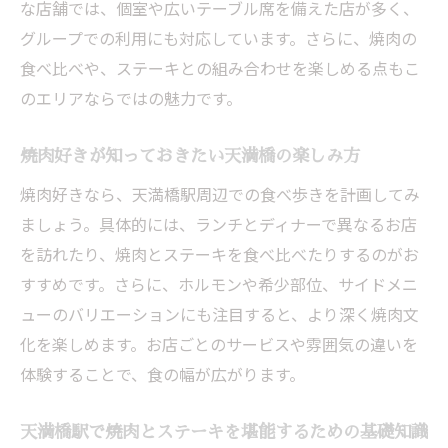
な店舗では、個室や広いテーブル席を備えた店が多く、
コスパ抜群の焼肉ランチを天満橋で味わう
グループでの利用にも対応しています。さらに、焼肉の
コツ
食べ比べや、ステーキとの組み合わせを楽しめる点もこ
天満橋駅周辺で焼肉とステーキランチを比
のエリアならではの魅力です。
較
焼肉好きが天満橋で選ぶべきランチメニュ
焼肉好きが知っておきたい天満橋の楽しみ方
ー
焼肉好きなら、天満橋駅周辺での食べ歩きを計画してみ
天満橋で焼肉とステーキの贅沢ランチ体験
ましょう。具体的には、ランチとディナーで異なるお店
天満橋駅周辺のステーキと焼肉のおすすめ店
を訪れたり、焼肉とステーキを食べ比べたりするのがお
焼肉好き必見の天満橋駅エリアおすすめ店
すすめです。さらに、ホルモンや希少部位、サイドメニ
紹介
ューのバリエーションにも注目すると、より深く焼肉文
化を楽しめます。お店ごとのサービスや雰囲気の違いを
天満橋駅近くで味わう焼肉とステーキの魅
体験することで、食の幅が広がります。
力
グループにも人気の天満橋の焼肉店特集
天満橋駅で焼肉とステーキを堪能するための基礎知識
天満橋駅周辺で焼肉もステーキも楽しめる