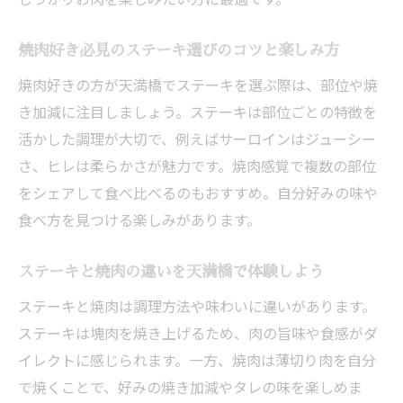
トレンド
焼肉好き注目の天満橋駅周辺新店・人気店
焼肉好き必見のステーキ選びのコツと楽しみ方
情報
焼肉好きの方が天満橋でステーキを選ぶ際は、部位や焼
天満橋でチェックしたい焼肉とステーキの
き加減に注目しましょう。ステーキは部位ごとの特徴を
新メニュー
活かした調理が大切で、例えばサーロインはジューシー
ステーキ好き必見の天満橋エリアおすすめ
さ、ヒレは柔らかさが魅力です。焼肉感覚で複数の部位
情報
をシェアして食べ比べるのもおすすめ。自分好みの味や
グルメ巡りが楽しくなる天満橋の焼肉最新
食べ方を見つける楽しみがあります。
事情
天満橋駅で焼肉とステーキをより楽しむた
ステーキと焼肉の違いを天満橋で体験しよう
めの最新ヒント
ステーキと焼肉は調理方法や味わいに違いがあります。
ステーキは塊肉を焼き上げるため、肉の旨味や食感がダ
イレクトに感じられます。一方、焼肉は薄切り肉を自分
で焼くことで、好みの焼き加減やタレの味を楽しめま