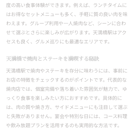
度の高い食事体験ができます。例えば、ランチタイムに
天満橋のステーキランチで満足するポイン
はお得なセットメニューも多く、手軽に質の良い肉を味
ト
わえます。グループ利用や一人焼肉など、シーンに合わ
焼肉好き必見のステーキ選びのコツと楽し
せて選ぶとさらに楽しみが広がります。天満橋駅はアク
み方
セスも良く、グルメ巡りにも最適なエリアです。
ステーキと焼肉の違いを天満橋で体験しよ
う
天満橋で焼肉とステーキを満喫する秘訣
天満橋で味わう絶品焼肉とステーキの食べ
天満橋駅で焼肉やステーキを存分に味わうには、事前に
比べ
お店の特徴をチェックするのがポイントです。代表的な
グルメ巡りに最適な天満橋のステーキ店の
焼肉店では、個室完備や落ち着いた雰囲気が魅力で、ゆ
特徴
っくり食事を楽しみたい方におすすめです。具体的に
天満橋駅近くの人気焼肉店を探す方法
は、肉の質や焼き方、サイドメニューにも注目して選ぶ
焼肉店選びで失敗しない天満橋駅周辺のポ
と失敗がありません。宴会や特別な日には、コース料理
イント
や飲み放題プランを活用するのも実用的な方法です。
天満橋駅で焼肉を探すなら口コミを活用し