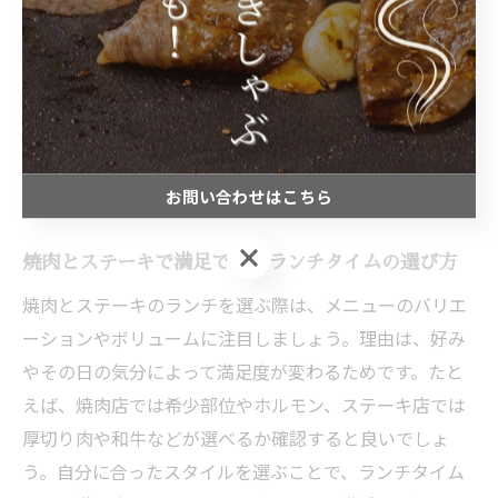
めです。例えば、カウンター席が充実している店や、短
時間で提供されるランチセットを用意している店を選ぶ
と、忙しい日でも焼肉をしっかり堪能できます。駅周辺
には焼肉専門店が多く、気軽に本格的な肉料理を味わえ
るので、天満橋でのランチタイムをより充実させられま
お問い合わせはこちら
す。
お問い合わせはこちら
焼肉とステーキで満足できるランチタイムの選び方
焼肉とステーキのランチを選ぶ際は、メニューのバリエ
ーションやボリュームに注目しましょう。理由は、好み
やその日の気分によって満足度が変わるためです。たと
えば、焼肉店では希少部位やホルモン、ステーキ店では
厚切り肉や和牛などが選べるか確認すると良いでしょ
う。自分に合ったスタイルを選ぶことで、ランチタイム