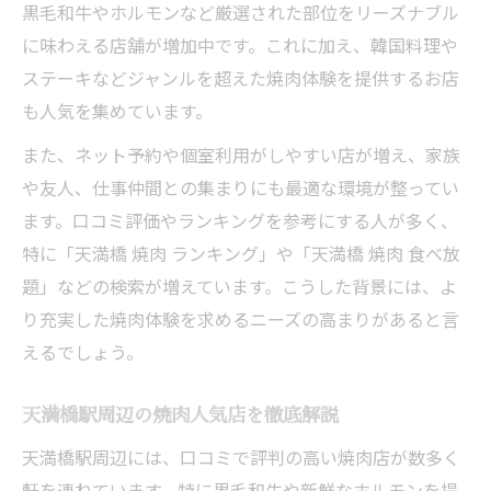
黒毛和牛やホルモンなど厳選された部位をリーズナブル
天満橋駅で焼肉行ってみたい方のための最
に味わえる店舗が増加中です。これに加え、韓国料理や
新情報
ステーキなどジャンルを超えた焼肉体験を提供するお店
おすすめ焼肉店を見抜く天満橋駅のコツ
も人気を集めています。
コスパ重視なら天満橋駅の焼肉体験
また、ネット予約や個室利用がしやすい店が増え、家族
コスパ重視で選ぶ天満橋駅の焼肉攻略法
や友人、仕事仲間との集まりにも最適な環境が整ってい
天満橋駅の焼肉でお得に楽しむ方法を解説
ます。口コミ評価やランキングを参考にする人が多く、
焼肉食べ放題や安い店の上手な選び方
特に「天満橋 焼肉 ランキング」や「天満橋 焼肉 食べ放
焼肉行ってみたい天満橋駅でコスパを比較
題」などの検索が増えています。こうした背景には、よ
天満橋駅で焼肉を賢く楽しむコツとは
り充実した焼肉体験を求めるニーズの高まりがあると言
えるでしょう。
個室あり焼肉を天満橋周辺で探すコツ
焼肉で落ち着く個室を天満橋で見つける方
天満橋駅周辺の焼肉人気店を徹底解説
法
天満橋駅周辺には、口コミで評判の高い焼肉店が数多く
天満橋駅焼肉の個室選びで失敗しないコツ
軒を連ねています。特に黒毛和牛や新鮮なホルモンを提