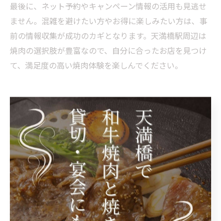
最後に、ネット予約やキャンペーン情報の活用も見逃せ
ません。混雑を避けたい方やお得に楽しみたい方は、事
前の情報収集が成功のカギとなります。天満橋駅周辺は
焼肉の選択肢が豊富なので、自分に合ったお店を見つけ
て、満足度の高い焼肉体験を楽しんでください。
コスパ重視なら天満橋駅の焼肉体験
コスパ重視で選ぶ天満橋駅の焼肉攻略法
天満橋駅周辺で焼肉を楽しむ際、コスパを重視する方は
多いでしょう。コスパの良い焼肉店は、価格と品質のバ
ランスが取れていることが特徴です。特に、ランチタイ
ムはリーズナブルなセットメニューが豊富に用意されて