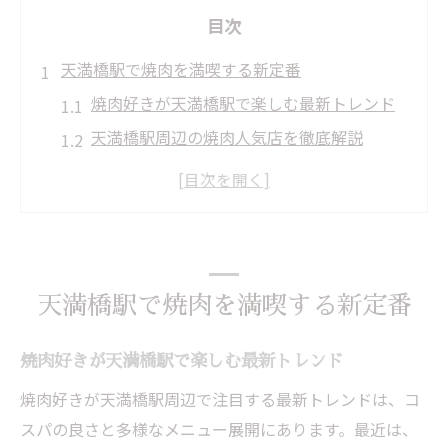
目次
天満橋駅で焼肉を満喫する新定番
焼肉好きが天満橋駅で楽しむ最新トレンド
天満橋駅周辺の焼肉人気店を徹底解説
焼肉を満喫するための天満橋駅活用法
焼肉行ってみたい天満橋駅の魅力とは
天満橋駅で焼肉体験を充実させるコツ
焼肉行きたい方へ天満橋駅注目情報
天満橋駅で焼肉を満喫する新定番
焼肉行きたい方必見天満橋駅のおすすめ情
報
焼肉好きが天満橋駅で楽しむ最新トレンド
天満橋駅で注目の焼肉店選びのヒント
焼肉好きが天満橋駅周辺で注目する最新トレンドは、コ
焼肉好きがチェックしたい天満橋駅周辺情
スパの良さと多様なメニュー展開にあります。最近は、
報