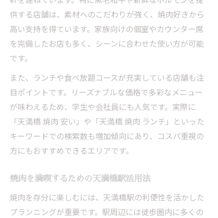
焼肉行ってみたい方に最適な個室の選び方
供する店舗は、素材へのこだわりが強く、焼肉好きから
天満橋駅でプライベートに焼肉を楽しむ秘
高い支持を得ています。家族向けの個室やカウンター席
訣
を完備したお店も多く、シーンに合わせた使い方が可能
個室焼肉の魅力を天満橋駅で体験しよう
です。
天満橋駅エリアで焼肉ランチもおすすめ
また、ランチや食べ放題コースが充実している店舗も注
天満橋駅で焼肉ランチを堪能するコツを紹
目ポイントです。リーズナブルな価格で多彩なメニュー
介
が味わえるため、学生や会社員にも人気です。実際に
焼肉行ってみたい人向けランチ活用術
「天満橋 焼肉 安い」や「天満橋 焼肉 ランチ」といった
天満橋駅エリアで焼肉ランチが人気の理由
キーワードでの検索数も増加傾向にあり、コスパ重視の
焼肉ランチでお得に楽しむ天満橋駅の選び
方にもおすすめできるエリアです。
方
焼肉を満喫するための天満橋駅活用法
天満橋駅の焼肉ランチ事情を徹底解説
健康志向でも安心天満橋焼肉の選び方
焼肉を存分に楽しむには、天満橋駅の利便性を活かした
プランニングが重要です。駅周辺には徒歩圏内に多くの
健康志向の方に最適な天満橋駅焼肉選び