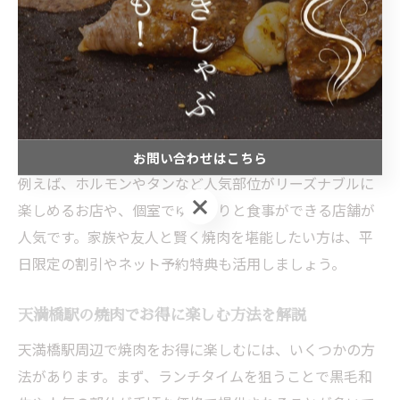
いる店舗が多く、初めて訪れる方にもおすすめです。
コスパの良い店を見極めるポイントとしては、口コミや
ランキングサイトの評価を参考にするのが有効です。ま
た、天満橋駅周辺は徒歩圏内に多くの焼肉店が集中して
おり、食べ放題や飲み放題付きコースが充実している店
舗も少なくありません。
お問い合わせはこちら
例えば、ホルモンやタンなど人気部位がリーズナブルに
お問い合わせはこちら
楽しめるお店や、個室でゆっくりと食事ができる店舗が
人気です。家族や友人と賢く焼肉を堪能したい方は、平
日限定の割引やネット予約特典も活用しましょう。
天満橋駅の焼肉でお得に楽しむ方法を解説
天満橋駅周辺で焼肉をお得に楽しむには、いくつかの方
法があります。まず、ランチタイムを狙うことで黒毛和