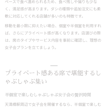
ペースで食べ進められるため、食べ残しや偏りも少な
く、満足感が高まります。ダシの種類や追加注文にも柔
軟に対応してくれる店舗が多いのも特徴です。
移動を最小限に抑えたい場合、個室や半個室を利用すれ
ば、さらにプライベート感が高くなります。店選びの際
は、席のタイプやサービス内容を事前に確認し、理想の
女子会プランを立てましょう。
プライベート感ある席で堪能するし
ゃぶしゃぶ集い
半個室で楽しむしゃぶしゃぶ女子会の贅沢時間
天満橋駅周辺で女子会を開催するなら、半個室で楽しむ