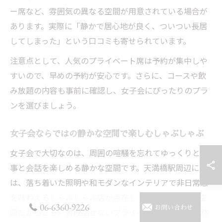
ー席など、雰囲気の異なる空間が用意されている場合が
あります。実際に「静かで居心地が良く、ついつい長居
してしまった」という口コミも寄せられています。
注意点として、人気のプライベート席は予約が集中しや
すいので、早めの予約が安心です。さらに、コースや飲
み放題の内容も事前に確認し、女子会にぴったりのプラ
ンを選びましょう。
女子会ならではの静かな空間で楽しむしゃぶしゃぶ
女子会で大切なのは、周囲の喧騒を忘れてゆっくりと食
事と会話を楽しめる静かな空間です。天満橋駅周辺に
は、落ち着いた照明や和モダンなインテリアで非日常感
を味わえるしゃぶしゃぶ店が点在しています。静かな空
06-6360-9226
お問い合わせ
間だからこそ、普段話せないプライベートな話題も自然