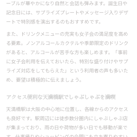
ぶ体験
ーブルが華やかになり自然と会話も弾みます。誕生日や
女子会ならではの静かな空間で楽しむしゃ
記念日には、サプライズプレートやメッセージ入りデザ
ぶしゃぶ
ートで特別感を演出するのもおすすめです。
プライベート感重視のしゃぶしゃぶ女子会
また、ドリンクメニューの充実も女子会の満足度を高め
提案
る要素。ノンアルコールカクテルや季節限定のドリンク
映える料理とともに過ごす女子会の新定番
があると、アルコールが苦手な方も楽しめます。「事前
に女子会利用を伝えておいたら、特別な盛り付けやサプ
写真映え抜群のしゃぶしゃぶで女子会を盛
ライズ対応をしてもらえた」という利用者の声も多いた
り上げる
め、要望は積極的に伝えましょう。
彩り豊かな盛り付けが魅力のしゃぶしゃぶ
女子会
アクセス便利な天満橋駅でしゃぶしゃぶを満喫
SNSで話題の映えるしゃぶしゃぶメニュー
天満橋駅は大阪の中心地に位置し、各線からのアクセス
を体験
も良好です。駅周辺には徒歩数分圏内にしゃぶしゃぶ店
おしゃれ女子必見のしゃぶしゃぶ盛り付け
が集まっており、雨の日や荷物が多い日でも移動が楽で
テクニック
す。仕事帰りやショッピングの合間にも立ち寄りやすい