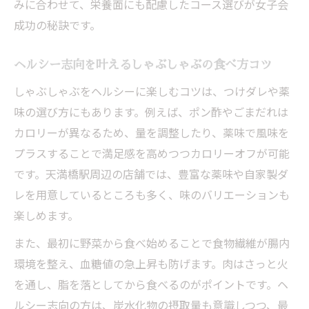
みに合わせて、栄養面にも配慮したコース選びが女子会
成功の秘訣です。
ヘルシー志向を叶えるしゃぶしゃぶの食べ方コツ
しゃぶしゃぶをヘルシーに楽しむコツは、つけダレや薬
味の選び方にもあります。例えば、ポン酢やごまだれは
カロリーが異なるため、量を調整したり、薬味で風味を
プラスすることで満足感を高めつつカロリーオフが可能
です。天満橋駅周辺の店舗では、豊富な薬味や自家製ダ
レを用意しているところも多く、味のバリエーションも
楽しめます。
また、最初に野菜から食べ始めることで食物繊維が腸内
環境を整え、血糖値の急上昇も防げます。肉はさっと火
を通し、脂を落としてから食べるのがポイントです。ヘ
ルシー志向の方は、炭水化物の摂取量も意識しつつ、最