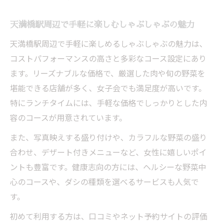
天満橋駅周辺で手軽に楽しむしゃぶしゃぶの魅力
天満橋駅周辺で手軽に楽しめるしゃぶしゃぶの魅力は、
コストパフォーマンスの高さと多彩なコース設定にあり
ます。リーズナブルな価格で、厳選した肉や旬の野菜を
堪能できる店舗が多く、女子会でも満足度が高いです。
特にランチタイムには、手軽な価格でしっかりとした内
容のコースが用意されています。
また、写真映えする盛り付けや、カラフルな野菜の盛り
合わせ、デザート付きメニューなど、女性に嬉しいポイ
ントも豊富です。健康志向の方には、ヘルシーな野菜中
心のコースや、ダシの種類を選べるサービスも人気で
す。
初めて利用する方は、口コミやネット予約サイトの評価