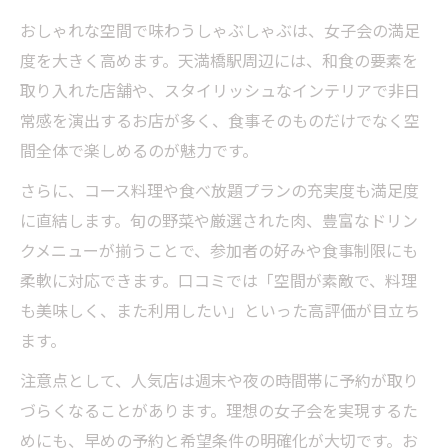
おしゃれな空間で味わうしゃぶしゃぶは、女子会の満足
度を大きく高めます。天満橋駅周辺には、和食の要素を
取り入れた店舗や、スタイリッシュなインテリアで非日
常感を演出するお店が多く、食事そのものだけでなく空
間全体で楽しめるのが魅力です。
さらに、コース料理や食べ放題プランの充実度も満足度
に直結します。旬の野菜や厳選された肉、豊富なドリン
クメニューが揃うことで、参加者の好みや食事制限にも
柔軟に対応できます。口コミでは「空間が素敵で、料理
も美味しく、また利用したい」といった高評価が目立ち
ます。
注意点として、人気店は週末や夜の時間帯に予約が取り
づらくなることがあります。理想の女子会を実現するた
めにも、早めの予約と希望条件の明確化が大切です。お