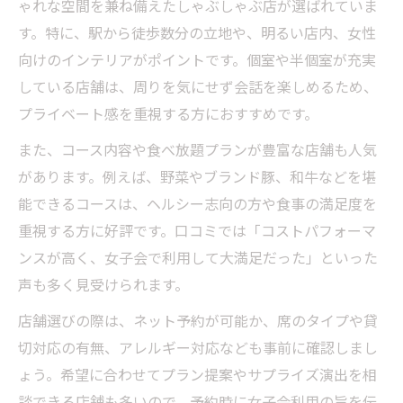
ゃれな空間を兼ね備えたしゃぶしゃぶ店が選ばれていま
す。特に、駅から徒歩数分の立地や、明るい店内、女性
向けのインテリアがポイントです。個室や半個室が充実
している店舗は、周りを気にせず会話を楽しめるため、
プライベート感を重視する方におすすめです。
また、コース内容や食べ放題プランが豊富な店舗も人気
があります。例えば、野菜やブランド豚、和牛などを堪
能できるコースは、ヘルシー志向の方や食事の満足度を
重視する方に好評です。口コミでは「コストパフォーマ
ンスが高く、女子会で利用して大満足だった」といった
声も多く見受けられます。
店舗選びの際は、ネット予約が可能か、席のタイプや貸
切対応の有無、アレルギー対応なども事前に確認しまし
ょう。希望に合わせてプラン提案やサプライズ演出を相
談できる店舗も多いので、予約時に女子会利用の旨を伝