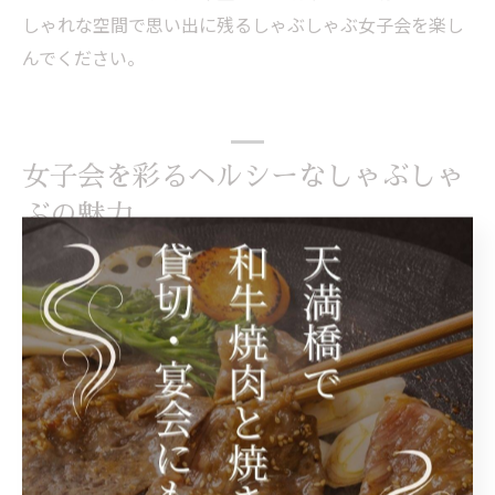
しゃれな空間で思い出に残るしゃぶしゃぶ女子会を楽し
んでください。
女子会を彩るヘルシーなしゃぶしゃ
ぶの魅力
野菜たっぷりのしゃぶしゃぶでヘルシー女子会
天満橋駅周辺で女子会を開く際、ヘルシー志向の方には
野菜たっぷりのしゃぶしゃぶが特におすすめです。たっ
ぷりの旬野菜や彩り豊かな盛り付けは、食卓を華やかに
彩るだけでなく、インスタ映えも抜群です。野菜中心の
コースはカロリーも控えめで、罪悪感なく楽しめるのが
魅力です。