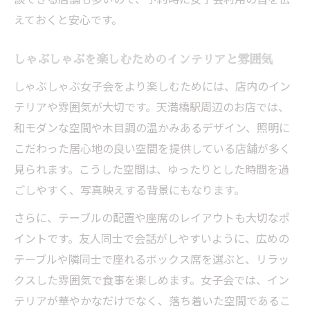
えておくと安心です。
しゃぶしゃぶを楽しむためのインテリアと雰囲気
しゃぶしゃぶ女子会をより楽しむためには、店内のイン
テリアや雰囲気が大切です。天満橋駅周辺のお店では、
和モダンな空間や木目調の温かみあるデザイン、照明に
こだわった居心地の良い空間を提供している店舗が多く
見られます。こうした空間は、ゆったりとした時間を過
ごしやすく、写真映えする背景にもなります。
さらに、テーブルの配置や座席のレイアウトも大切なポ
イントです。友人同士で会話がしやすいように、広めの
テーブルや隣同士で座れるボックス席を選ぶと、リラッ
クスした雰囲気で食事を楽しめます。女子会では、イン
テリアが華やかなだけでなく、落ち着いた空間であるこ