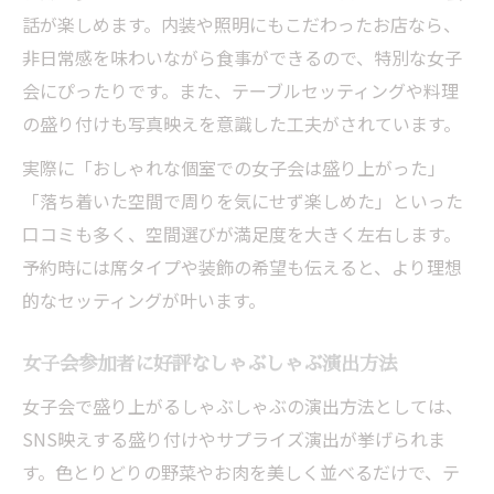
ぶ比較
話が楽しめます。内装や照明にもこだわったお店なら、
天満橋駅周辺で手軽に楽しむしゃぶしゃぶ
非日常感を味わいながら食事ができるので、特別な女子
の魅力
会にぴったりです。また、テーブルセッティングや料理
女子会参加者が選ぶ駅近しゃぶしゃぶのメ
の盛り付けも写真映えを意識した工夫がされています。
リット
実際に「おしゃれな個室での女子会は盛り上がった」
移動が少ない女子会にはしゃぶしゃぶがぴ
「落ち着いた空間で周りを気にせず楽しめた」といった
ったり
口コミも多く、空間選びが満足度を大きく左右します。
プライベート感ある席で堪能するしゃぶしゃぶ
予約時には席タイプや装飾の希望も伝えると、より理想
集い
的なセッティングが叶います。
半個室で楽しむしゃぶしゃぶ女子会の贅沢
時間
女子会参加者に好評なしゃぶしゃぶ演出方法
貸切空間でゆっくり過ごすしゃぶしゃぶの
女子会で盛り上がるしゃぶしゃぶの演出方法としては、
魅力
SNS映えする盛り付けやサプライズ演出が挙げられま
会話が弾むプライベート席でのしゃぶしゃ
す。色とりどりの野菜やお肉を美しく並べるだけで、テ