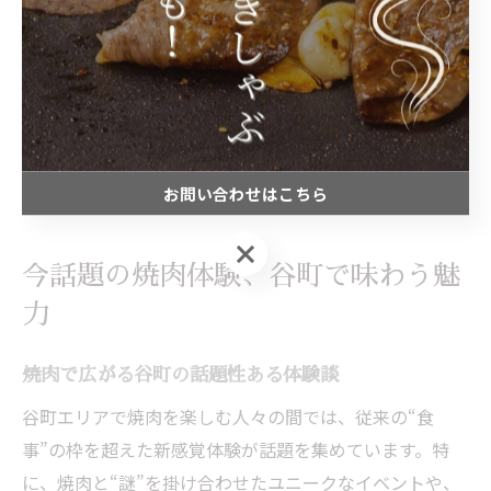
すめです。
ただし、人気イベントや限定企画は事前予約や人数制限
が設けられている場合もあります。安全面や利用ルール
も確認しつつ、谷町ならではの新感覚焼肉体験を存分に
楽しんでください。
お問い合わせはこちら
お問い合わせはこちら
今話題の焼肉体験、谷町で味わう魅
力
焼肉で広がる谷町の話題性ある体験談
谷町エリアで焼肉を楽しむ人々の間では、従来の“食
事”の枠を超えた新感覚体験が話題を集めています。特
に、焼肉と“謎”を掛け合わせたユニークなイベントや、