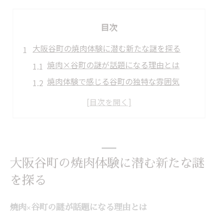
目次
大阪谷町の焼肉体験に潜む新たな謎を探る
焼肉×谷町の謎が話題になる理由とは
焼肉体験で感じる谷町の独特な雰囲気
谷町に広がる焼肉の新たな楽しみ方紹介
焼肉好きが注目する谷町の“謎”を解説
谷町焼肉体験で得られる驚きの発見集
焼肉好きが注目する谷町の新感覚スポット
大阪谷町の焼肉体験に潜む新たな謎
焼肉好き必見、谷町新感覚スポットの魅力
を探る
谷町の焼肉と個性的な空間づくりに注目
焼肉で楽しむ谷町六丁目の最新トレンド
焼肉×谷町の謎が話題になる理由とは
SNSで話題の焼肉スポット谷町の選び方