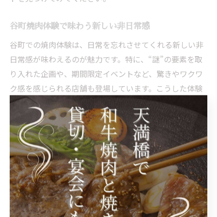
谷町焼肉体験で味わう新しい非日常感
谷町での焼肉体験は、日常を忘れさせてくれる新しい非
日常感が味わえるのが魅力です。特に、“謎”の要素を取
り入れた企画や、期間限定イベントなど、驚きやワクワ
ク感を感じられる店舗も登場しています。こうした体験
は、普段の食事とは一味違う思い出となり、リピーター
の増加にもつながっています。
実際の利用者からは「友人との集まりが特別なイベント
になった」「SNSで話題になりやすく、写真を撮る楽し
みが増えた」といった声も多く聞かれます。特に若い世
代や新しい体験を求めている方には、谷町の焼肉店はぴ
ったりのスポットです。イベント利用やサプライズ演出
を希望する場合は、事前に店舗へ相談してみるのもおす