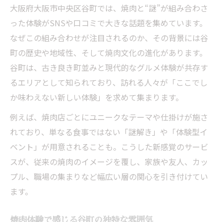
大阪府大阪市中央区谷町では、焼肉と“謎”が組み合わさ
谷町焼肉体験で味わう新しい非日常感
った体験がSNSや口コミで大きな話題を集めています。
今話題の焼肉体験、谷町で味わう魅力
なぜこの組み合わせが注目されるのか、その背景には谷
焼肉で広がる谷町の話題性ある体験談
町の歴史や地域性、そして焼肉文化の進化があります。
谷町の焼肉体験が注目を集める理由
谷町は、古き良き町並みと現代的なグルメ体験が共存す
焼肉でつながる谷町の新しい交流スポット
るエリアとして知られており、訪れる人々が「ここでし
谷町で味わう焼肉の魅力と口コミ評価
か味わえない新しい体験」を求めて集まります。
焼肉と谷町の融合が生む新たな楽しさ
例えば、焼肉店ごとにユニークなテーマや仕掛けが施さ
谷町六丁目で焼肉と不思議なひと時を満喫
れており、単なる食事ではない「謎解き」や「体験型イ
ベント」が用意されることも。こうした新感覚のサービ
焼肉とともに味わう谷町六丁目の不思議
スが、従来の焼肉のイメージを覆し、家族や友人、カッ
谷町六丁目焼肉で体感する非日常な瞬間
プル、職場の集まりなど幅広い層の関心を引き付けてい
焼肉好きにおすすめ谷町六丁目の過ごし方
ます。
谷町六丁目で話題の焼肉体験を満喫する
焼肉と不思議な時間で記憶に残る谷町
焼肉体験で感じる谷町の独特な雰囲気