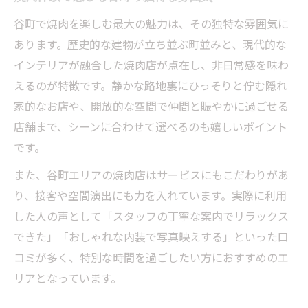
焼肉にまつわる谷町の謎、その正体とは何か
谷町で焼肉を楽しむ最大の魅力は、その独特な雰囲気に
焼肉と谷町に隠された謎の正体を解明
あります。歴史的な建物が立ち並ぶ町並みと、現代的な
谷町の焼肉が持つ謎の魅力を深掘りする
インテリアが融合した焼肉店が点在し、非日常感を味わ
焼肉体験に潜む谷町ならではの秘密とは
えるのが特徴です。静かな路地裏にひっそりと佇む隠れ
家的なお店や、開放的な空間で仲間と賑やかに過ごせる
谷町で語られる焼肉の不思議なエピソード
店舗まで、シーンに合わせて選べるのも嬉しいポイント
焼肉好きが知りたい谷町の謎を徹底検証
です。
仲間と楽しむ谷町の独自焼肉エンタメ案内
また、谷町エリアの焼肉店はサービスにもこだわりがあ
焼肉で盛り上がる谷町独自のエンタメ体験
り、接客や空間演出にも力を入れています。実際に利用
仲間と一緒に楽しむ谷町焼肉の新提案
した人の声として「スタッフの丁寧な案内でリラックス
谷町の焼肉エンタメで会話が弾む理由
できた」「おしゃれな内装で写真映えする」といった口
焼肉好きが集う谷町の独自サービス紹介
コミが多く、特別な時間を過ごしたい方におすすめのエ
谷町焼肉で体験するユニークな集まり方
リアとなっています。