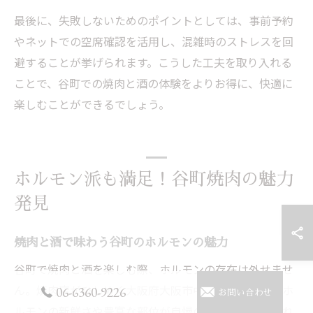
最後に、失敗しないためのポイントとしては、事前予約
やネットでの空席確認を活用し、混雑時のストレスを回
避することが挙げられます。こうした工夫を取り入れる
ことで、谷町での焼肉と酒の体験をよりお得に、快適に
楽しむことができるでしょう。
ホルモン派も満足！谷町焼肉の魅力
発見
焼肉と酒で味わう谷町のホルモンの魅力
谷町で焼肉と酒を楽しむ際、ホルモンの存在は外せませ
ん。焼肉店がひしめく大阪府大阪市中央区谷町では、ホ
06-6360-9226
お問い合わせ
ルモンの新鮮さや豊富な部位が自慢の店舗が多く、それ