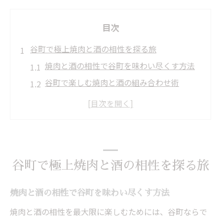
目次
谷町で極上焼肉と酒の相性を探る旅
焼肉と酒の相性で谷町を味わい尽くす方法
谷町で楽しむ焼肉と酒の組み合わせ術
焼肉と酒の魅力を谷町で感じる瞬間とは
焼肉好きが語る谷町の酒との絶妙なバラン
ス
谷町で焼肉と酒の新しい発見に出会う旅
谷町で極上焼肉と酒の相性を探る旅
焼肉好き必見！谷町で酒と味わう贅沢
焼肉好きが求める谷町の酒と贅沢体験
焼肉と酒の相性で谷町を味わい尽くす方法
谷町で味わう焼肉と酒の充実した時間
焼肉と酒の相性を最大限に楽しむためには、谷町ならで
焼肉好き必見の谷町で酒を楽しむコツ