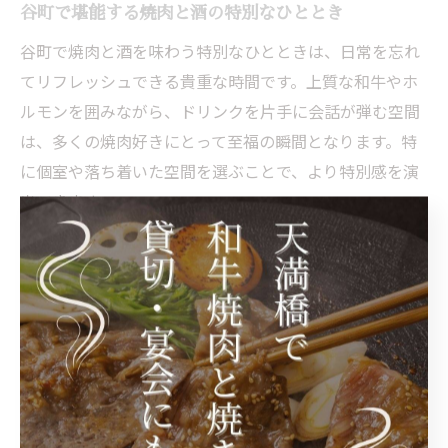
谷町で堪能する焼肉と酒の特別なひととき
谷町で焼肉と酒を味わう特別なひとときは、日常を忘れ
てリフレッシュできる貴重な時間です。上質な和牛やホ
ルモンを囲みながら、ドリンクを片手に会話が弾む空間
は、多くの焼肉好きにとって至福の瞬間となります。特
に個室や落ち着いた空間を選ぶことで、より特別感を演
出できます。
谷町の焼肉店は、黒毛和牛や希少部位など、素材にこだ
わったメニューが豊富です。また、店舗によっては、サ
プライズ演出や記念日向けのサービスを提供していると
ころもあります。こうした工夫を活用すれば、家族やパ
ートナーとの大切な日を、思い出深いものにすることが
できます。
注意点として、特別な日やイベント利用の場合は、早め