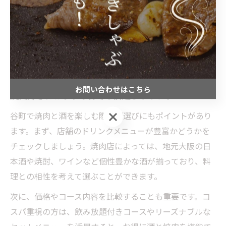
の予約が必須です。人気店では、記念日プランや限定メ
ニューが用意されていることも多いため、事前にチェッ
クしておくと安心です。焼肉と酒で特別なひとときを過
ごすために、店舗選びや予約方法にもこだわりましょ
う。
お問い合わせはこちら
焼肉好きにおすすめ谷町の酒選びポイント
お問い合わせはこちら
谷町で焼肉と酒を楽しむ際、酒選びにもポイントがあり
ます。まず、店舗のドリンクメニューが豊富かどうかを
チェックしましょう。焼肉店によっては、地元大阪の日
本酒や焼酎、ワインなど個性豊かな酒が揃っており、料
理との相性を考えて選ぶことができます。
次に、価格やコース内容を比較することも重要です。コ
スパ重視の方は、飲み放題付きコースやリーズナブルな