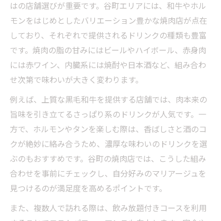
はの店舗選びが重要です。谷町エリアには、和牛やホル
谷町で堪能する焼肉と酒の特別なひととき
モンをはじめとしたバリエーション豊かな焼肉店が点在
焼肉好きにおすすめ谷町の酒選びポイント
しており、それぞれで提供されるドリンクの種類も豊富
焼肉とお酒で満たす谷町の夜を体験
です。焼肉の脂の甘みにはビールやハイボール、赤身肉
焼肉とお酒で谷町の夜を楽しむ極意
には赤ワイン、内臓系には焼酎や日本酒など、組み合わ
谷町で焼肉とお酒が彩る夜の過ごし方
せ次第で味わいが大きく変わります。
焼肉とお酒で谷町の夜を思い出に残す方法
例えば、上質な黒毛和牛を提供する店舗では、肉本来の
谷町で焼肉とお酒を満喫する夜の魅力
旨味を引き立てるさっぱり系のドリンクが人気です。一
焼肉とお酒の相性にこだわる谷町の夜体験
方で、ホルモンやタンを楽しむ際は、香ばしさと酒のコ
クが絶妙に絡み合うため、濃厚な味わいのドリンクを選
コスパ重視なら谷町の焼肉で決まり
ぶのもおすすめです。谷町の焼肉店では、こうした組み
焼肉と酒のコスパを谷町で最大限に引き出
合わせを事前にチェックし、自分好みのマリアージュを
す
見つけるのが満足度を高めるポイントです。
谷町でコスパ良く焼肉を楽しむための秘訣
また、複数人で訪れる際は、飲み放題付きコースを利用
焼肉と酒を賢く味わう谷町のコスパ術