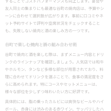
することでコストパフォーマンスも向上します。宴会や
コスパ重視で選ぶ谷町の焼肉と酒の楽しみ
友人同士の集まりにも最適な谷町の焼肉店は、予算やシ
方
ーンに合わせて選択肢が広がります。事前に口コミやネ
谷町で焼肉と酒をお得に楽しむコツ
ット予約サイトで評判や空席状況をチェックすること
ホルモン派も満足！谷町焼肉の魅力発見
も、失敗しない焼肉と酒の楽しみ方の一つです。
焼肉と酒で味わう谷町のホルモンの魅力
谷町で堪能できる焼肉と酒のホルモン体験
谷町で楽しむ焼肉と酒の組み合わせ術
ホルモン派必見の谷町焼肉と酒の楽しみ方
谷町で焼肉と酒を楽しむ際は、まずメニュー内容とドリ
谷町で焼肉と酒が引き立つホルモンの美味
ンクのラインナップを確認しましょう。人気店では和牛
しさ
やホルモン、タンなど多様な部位が用意されており、料
理に合わせてドリンクを選ぶことで、食事の満足度をさ
焼肉と酒で感じる谷町ホルモンの奥深さ
らに高められます。特にコースやセットメニューは、
焼肉と酒を楽しむための谷町の選び方
様々な部位を少しずつ味わいたい方に好評です。
焼肉と酒を満喫する谷町の店選びのポイン
ト
具体的には、脂の乗ったカルビには爽快なビールやハイ
ボール、赤身には渋みのある赤ワイン、サッパリしたハ
谷町で焼肉と酒を楽しむお店選びのコツ