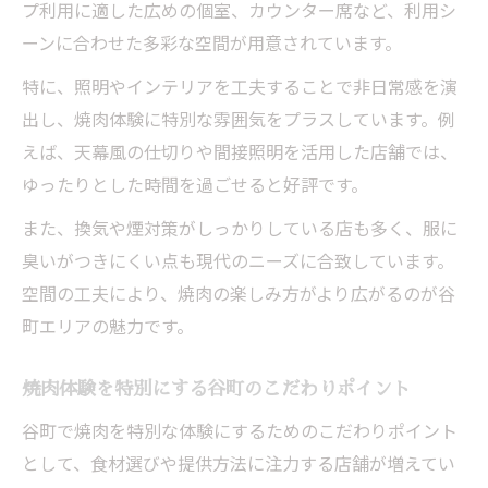
方
プ利用に適した広めの個室、カウンター席など、利用シ
焼肉空間が女子会を華やかに彩る理由とは
ーンに合わせた多彩な空間が用意されています。
谷町で焼肉宴会を成功させる空間選びの秘
特に、照明やインテリアを工夫することで非日常感を演
訣
出し、焼肉体験に特別な雰囲気をプラスしています。例
焼肉で盛り上がる女子会のポイントを紹介
えば、天幕風の仕切りや間接照明を活用した店舗では、
ゆったりとした時間を過ごせると好評です。
ヘルシー志向が叶う焼肉体験を谷町で発見
焼肉でも野菜を楽しめるヘルシーな谷町体
また、換気や煙対策がしっかりしている店も多く、服に
験
臭いがつきにくい点も現代のニーズに合致しています。
バランス重視で選ぶ谷町の焼肉新提案とは
空間の工夫により、焼肉の楽しみ方がより広がるのが谷
町エリアの魅力です。
ヘルシー志向に応える谷町焼肉の工夫を紹
介
焼肉体験を特別にする谷町のこだわりポイント
焼肉と野菜の組み合わせで健康的な食事実
谷町で焼肉を特別な体験にするためのこだわりポイント
現
として、食材選びや提供方法に注力する店舗が増えてい
焼肉を食べながら健康も叶える谷町の魅力