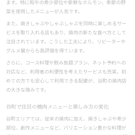
ます。特に和牛の希少部位や新鮮なホルモン、季節の野
焼きしゃぶも味わえる谷町の焼肉新提案
菜を使用したメニューが人気です。
焼肉と焼きしゃぶの違いを谷町で体験しよ
また、焼きしゃぶやしゃぶしゃぶを同時に楽しめるサー
う
ビスを取り入れる店もあり、焼肉の新たな食べ方として
谷町の焼肉で味わう焼きしゃぶの魅力を解
注目されています。こうした工夫により、リピーターや
説
グルメ層からも高評価を得ています。
焼肉新提案！焼きしゃぶの楽しみ方を紹介
さらに、コース料理や飲み放題プラン、ネット予約への
焼肉好きが注目する谷町の焼きしゃぶ体験
対応など、利用者の利便性を考えたサービスも充実。初
焼肉と焼きしゃぶ両方楽しめる谷町の特徴
めての方でも安心して利用できる配慮が、谷町の焼肉店
の大きな強みです。
谷町で注目の焼肉メニューと楽しみ方の変化
谷町エリアでは、従来の焼肉に加え、焼きしゃぶや希少
部位、創作メニューなど、バリエーション豊かな料理が