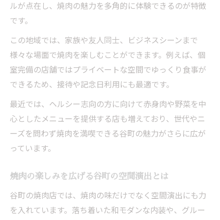
ルが点在し、焼肉の魅力を多角的に体験できるのが特徴
目的に合わせた谷町焼肉店選びのポイント
です。
谷町で焼肉を満喫するシチュエーション別
この地域では、家族や友人同士、ビジネスシーンまで
案内
様々な場面で焼肉を楽しむことができます。例えば、個
シーンに合わせて選ぶ谷町の焼肉体験
室完備の店舗ではプライベートな空間でゆっくり食事が
焼肉と焼きしゃぶをシーンで選ぶ谷町体験
できるため、接待や記念日利用にも最適です。
女子会や宴会におすすめの焼肉体験特集
最近では、ヘルシー志向の方に向けて赤身肉や野菜を中
焼肉の新しい楽しみ方を谷町で見つけるコ
心としたメニューを提供する店も増えており、世代やニ
ツ
ーズを問わず焼肉を満喫できる谷町の魅力がさらに広が
焼肉体験を充実させる谷町の選び方ガイド
っています。
焼肉・焼きしゃぶ両方楽しめる谷町の魅力
女子会や宴会に最適な谷町の焼肉空間
焼肉の楽しみを広げる谷町の空間演出とは
女子会で人気の焼肉空間とその魅力を探る
谷町の焼肉店では、焼肉の味だけでなく空間演出にも力
宴会やパーティーに最適な谷町焼肉の選び
を入れています。落ち着いた和モダンな内装や、グルー