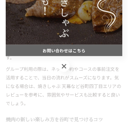
特に女子会では、野菜やヘルシーメニューが豊富な焼き
しゃぶが好評です。コラーゲンたっぷりのスープや、彩
り豊かな野菜と一緒に食べられる点が女性から支持され
ています。一方、宴会利用では希少部位や和牛を中心に
した焼肉コースが人気。複数人でシェアしやすい盛り合
わせや、ドリンクの種類が多い店舗が選ばれる傾向で
お問い合わせはこちら
す。
お問い合わせはこちら
グループ利用の際は、ネット予約やコースの事前注文を
活用することで、当日の流れがスムーズになります。気
になる場合は、焼きしゃぶ 天幕など谷町四丁目エリアの
レビューを参考に、雰囲気やサービスも比較すると良い
でしょう。
焼肉の新しい楽しみ方を谷町で見つけるコツ