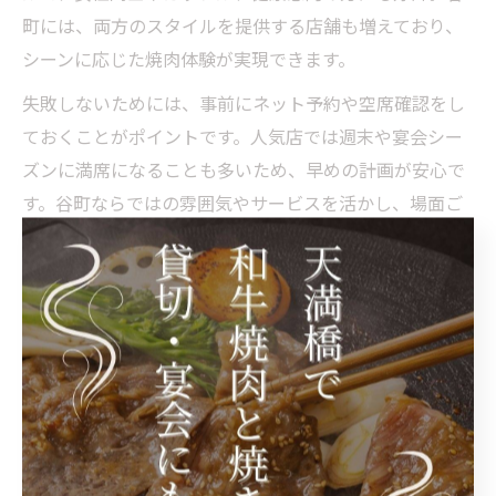
町には、両方のスタイルを提供する店舗も増えており、
シーンに応じた焼肉体験が実現できます。
失敗しないためには、事前にネット予約や空席確認をし
ておくことがポイントです。人気店では週末や宴会シー
ズンに満席になることも多いため、早めの計画が安心で
す。谷町ならではの雰囲気やサービスを活かし、場面ご
との最適な焼肉体験を楽しみましょう。
女子会や宴会におすすめの焼肉体験特集
大阪市中央区谷町は、女子会や宴会にぴったりな焼肉店
が豊富です。個室や半個室を備えた店舗も多く、プライ
ベートな空間でゆったりと食事を楽しめるのが大きな魅
力。コースメニューや飲み放題プランも充実しており、
幅広いニーズに対応しています。