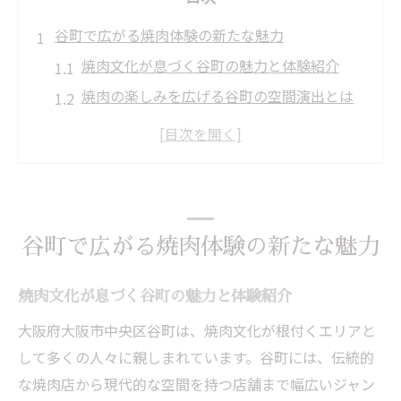
谷町で広がる焼肉体験の新たな魅力
焼肉文化が息づく谷町の魅力と体験紹介
焼肉の楽しみを広げる谷町の空間演出とは
焼肉体験を特別にする谷町のこだわりポイ
ント
谷町で注目の焼肉メニューと楽しみ方の変
化
焼肉を満喫できる谷町エリアの最新トレン
谷町で広がる焼肉体験の新たな魅力
ド
焼肉文化が息づく谷町の魅力と体験紹介
焼肉を楽しむなら谷町シーン別ガイド
焼肉をシーン別に楽しむ谷町のコツと秘密
大阪府大阪市中央区谷町は、焼肉文化が根付くエリアと
して多くの人々に親しまれています。谷町には、伝統的
女子会から仕事帰りまで焼肉活用術を紹介
な焼肉店から現代的な空間を持つ店舗まで幅広いジャン
焼肉体験に最適な谷町の利用シーンを提案