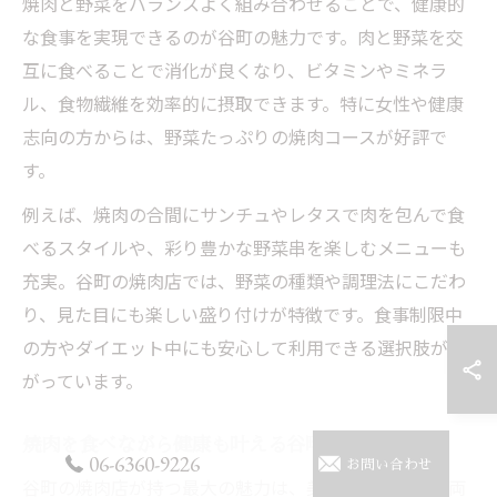
焼肉と野菜をバランスよく組み合わせることで、健康的
な食事を実現できるのが谷町の魅力です。肉と野菜を交
互に食べることで消化が良くなり、ビタミンやミネラ
ル、食物繊維を効率的に摂取できます。特に女性や健康
志向の方からは、野菜たっぷりの焼肉コースが好評で
す。
例えば、焼肉の合間にサンチュやレタスで肉を包んで食
べるスタイルや、彩り豊かな野菜串を楽しむメニューも
充実。谷町の焼肉店では、野菜の種類や調理法にこだわ
り、見た目にも楽しい盛り付けが特徴です。食事制限中
の方やダイエット中にも安心して利用できる選択肢が広
がっています。
焼肉を食べながら健康も叶える谷町の魅力
06-6360-9226
お問い合わせ
谷町の焼肉店が持つ最大の魅力は、美味しさと健康の両