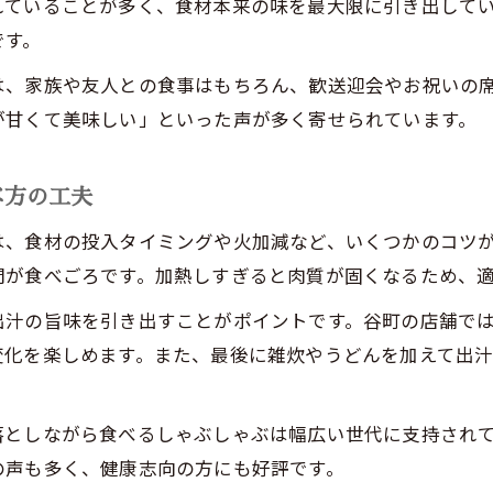
れていることが多く、食材本来の味を最大限に引き出して
上質な肉の美味しさを引き立てるしゃぶしゃぶ術
です。
新鮮野菜と肉で味わう谷町しゃぶしゃぶ満喫法
は、家族や友人との食事はもちろん、歓送迎会やお祝いの
しゃぶしゃぶの素材選びで失敗しないコツ
が甘くて美味しい」といった声が多く寄せられています。
しゃぶしゃぶ美味絶賛の秘密は食材にあり
宴会や家族会にぴったりのしゃぶしゃぶ選び
べ方の工夫
宴会向けしゃぶしゃぶ選びのポイントとコツ
は、食材の投入タイミングや火加減など、いくつかのコツ
家族で楽しむしゃぶしゃぶ美味絶賛の秘訣
間が食べごろです。加熱しすぎると肉質が固くなるため、
谷町で宴会におすすめのしゃぶしゃぶ店とは
出汁の旨味を引き出すことがポイントです。谷町の店舗で
人数やシーン別しゃぶしゃぶの選び方ガイド
変化を楽しめます。また、最後に雑炊やうどんを加えて出
しゃぶしゃぶで特別な集まりを華やかに演出
口コミで話題となる谷町の美味しさ探訪
落としながら食べるしゃぶしゃぶは幅広い世代に支持され
口コミで評判の谷町しゃぶしゃぶ体験記
の声も多く、健康志向の方にも好評です。