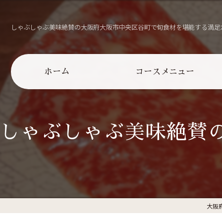
しゃぶしゃぶ美味絶賛の大阪府大阪市中央区谷町で旬食材を堪能する満足
ホーム
コースメニュー
メニュー
しゃぶしゃぶ美味絶賛
ランチメニュー
大阪