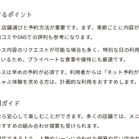
しゃぶしゃぶ美味絶賛の店を口コミで探す方法
谷町で話題のしゃぶしゃぶ店の魅力を分析
するポイント
口コミを活かしたしゃぶしゃぶ店選びのコツ
、店舗選びと予約方法が重要です。まず、季節ごとに内容
しゃぶしゃぶ体験談から見える谷町の魅力
コミやSNSでの評判も参考になります。
胃もたれしない柔らかな肉の秘密を解明
ース内容のリクエストが可能な場合も多く、特別な日の利
しゃぶしゃぶで胃もたれしない理由を徹底解説
ているため、プライベートな食事や接待にも最適です。
柔らかい肉の選び方としゃぶしゃぶの調理法
ースは早めの予約が必須です。利用者からは「ネット予約
しゃぶしゃぶで実感する肉質の違いと特徴
しゃぶ体験を求める方は、計画的な利用をおすすめします
お問い合わせはこちら
お問い合わせはこちら
胃にやさしいしゃぶしゃぶの楽しみ方の工夫
谷町で出会える柔らかな肉のしゃぶしゃぶ体験
門ガイド
なら安心して楽しむことができます。多くの店舗では、メ
おすすめの組み合わせ提案も受けられます。
対応できるよう、人数やシーンに合わせた個室や広い店内