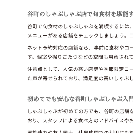
谷町のしゃぶしゃぶ店で旬食材を堪能
谷町で旬食材のしゃぶしゃぶを満喫するには
メニューがある店舗をチェックしましょう。口
ネット予約対応の店舗なら、事前に食材やコ
す。個室や掘りごたつなどの空間も用意され
注意点として、人気の高い店舗や季節限定コ
た声が寄せられており、満足度の高いしゃぶ
初めてでも安心な谷町しゃぶしゃぶ入
しゃぶしゃぶが初めての方でも、谷町の店舗
おり、スタッフによる食べ方のアドバイスや
家族連れや友人同士、仕事仲間での利用にも