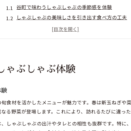
谷町で味わうしゃぶしゃぶの季節感を体験
しゃぶしゃぶの美味しさを引き出す食べ方の工夫
谷町のしゃぶしゃぶ店で旬食材を堪能するポイン
初めてでも安心な谷町しゃぶしゃぶ入門ガイド
しゃぶしゃぶ美味絶賛の理由を谷町で実感しよう
四季折々の食材に魅せられるしゃぶしゃぶ時間
しゃぶしゃぶ体験
春夏秋冬の食材で楽しむしゃぶしゃぶの魅力
旬野菜でしゃぶしゃぶの美味しさを再発見
季節ごとに変わるしゃぶしゃぶの味わい方
体験
四季の食材が映える谷町しゃぶしゃぶ体験
の旬食材を活かしたメニューが魅力です。春は新玉ねぎや
しゃぶしゃぶで味わう季節の贅沢な時間
異なる野菜が登場します。これにより、訪れるたびに違った
新鮮野菜と上質肉のしゃぶしゃぶ満喫法
は、しゃぶしゃぶの出汁やタレとの相性も抜群です。特に
しゃぶしゃぶで選びたい新鮮野菜の種類と特徴