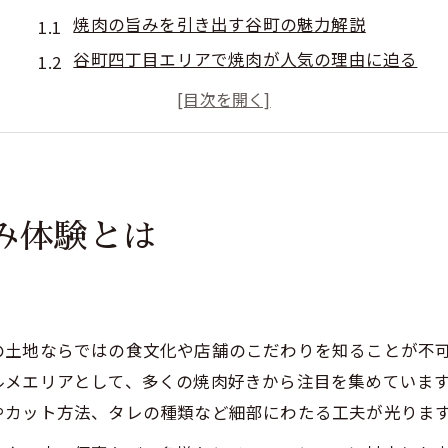
焼肉の旨みを引き出す谷町の魅力解説
谷町四丁目エリアで焼肉が人気の理由に迫る
焼肉好きも納得の谷町で味わう特別な旨み体験
焼肉ランキングで注目される谷町の特徴とは
谷町で探す焼肉のジャンルと楽しみ方の違い
焼肉好きを魅了する谷町エリアの奥深さ
み体験とは
焼肉通が語る谷町の奥深い魅力とその理由
谷町エリアで焼肉を堪能するコツと注目点
焼肉ランキング常連の谷町が誇る食文化とは
焼肉まうん谷町のような人気店の共通点
の土地ならではの食文化や店舗のこだわりを知ることが不
谷町四丁目で焼肉ジャンルが豊富な理由を解説
ルメエリアとして、多くの焼肉好きから注目を集めていま
旨みあふれる焼肉を求めるなら谷町へ
やカット方法、タレの種類など細部にわたる工夫が光りま
焼肉の旨みが際立つ谷町の特徴と楽しみ方