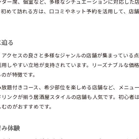
ンター席、個室など、多様なシチュエーションに対応した
谷町四丁目エリアで焼肉が高評価の理由
。初めて訪れる方は、口コミやネット予約を活用して、店
焼肉好きが集まる谷町の魅力的なポイント
焼肉ランキングに選ばれる谷町の秘密とは
谷町で味わう焼肉のジャンルとおすすめ体験
に迫る
焼肉の魅力を堪能する谷町の楽しみ方
、アクセスの良さと多様なジャンルの店舗が集まっている
焼肉の旨みを堪能するための谷町での過ごし方
利用しやすい立地が支持されています。リーズナブルな価
るのが特徴です。
谷町四丁目で焼肉を楽しむための工夫とコツ
焼肉ジャンル別に選ぶ谷町の楽しみ方ガイド
み放題付きコース、希少部位を楽しめる店舗など、メニュ
焼肉ランキングを参考にした谷町エリア巡り
ドリンクが揃う居酒屋スタイルの店舗も人気です。初心者
しむのがおすすめです。
焼肉の旨みを最大限楽しむ谷町の体験ポイント
谷町における焼肉選びの極意を公開
旨み体験
焼肉の旨みを味わう谷町での選び方ガイド