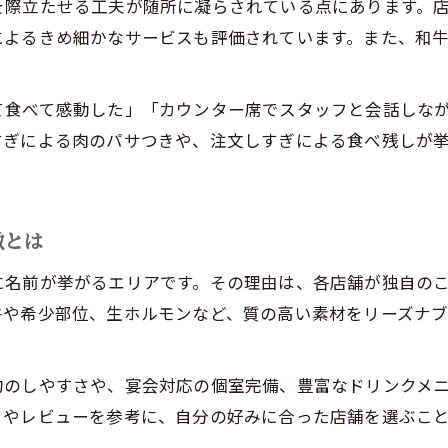
谷町四丁目で焼肉店選びに迷わないコツ
を際立たせる工夫が随所に凝らされている点にあります。
によるきめ細かなサービスも評価されています。また、和
ジャンル別に見る谷町の焼肉選びポイント
焼肉ランキングを活用した谷町の選び方
焼肉の旨みを重視した谷町での店舗選び術
て食べて感動した」「カウンター席でスタッフと会話しな
すぎによる肉のパサつきや、注文しすぎによる食べ残しが
上質な焼肉で満たす谷町の夜の過ごし方
焼肉の旨みを楽しむ谷町の夜の過ごし方
谷町四丁目で焼肉ディナーを満喫する秘訣
徴とは
焼肉好きが集う谷町の夜の楽しみ方とは
お問い合わせはこちら
お問い合わせはこちら
に名前が挙がるエリアです。その理由は、各店舗が独自の
ジャンル豊富な谷町の焼肉で夜を満喫する方法
牛や希少部位、生ホルモンなど、質の高い素材をリーズナ
焼肉ランキング常連店で過ごす谷町の夜体験
約のしやすさや、宴会対応の個室完備、豊富なドリンクメ
ミやレビューを参考に、自分の好みに合った店舗を選ぶこ